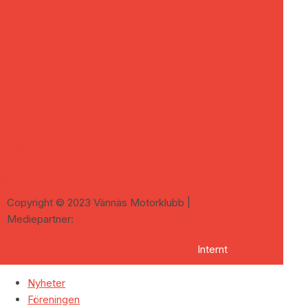
Johansson Maskin
Länsförsäkringar
MECA Vännäs
NK Lundströms
Nymans Däckservice
Risbergs Maskinuthyrning
Ume Assistance
Umeå Bromsservice
Umeå Fjärr
Vännfors Bygg
Go to Top
Copyright © 2023 Vännäs Motorklubb |
Mediepartner:
Chillimedia
Internt
Nyheter
Föreningen