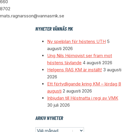
660
8702
mats.ragnarsson@vannasmk.se
NYHETER VÄNNÄS MK
Ny spelplan för höstens UTH
5
augusti 2026
Ung Nils Hörnqvist ser fram mot
höstens tävlande
4 augusti 2026
Helgens RAS KM är inställt!
3 augusti
2026
Ett förtydligande kring KM – lördag 8
augusti
2 augusti 2026
Inbjudan till Höstnatta i regi av VMK
30 juli 2026
ARKIV NYHETER
ARKIV