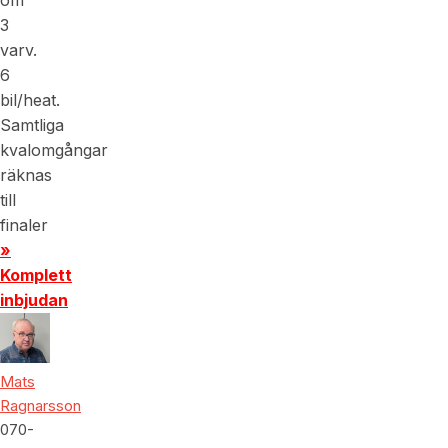
3
varv.
6
bil/heat.
Samtliga
kvalomgångar
räknas
till
finaler
»
Komplett
inbjudan
Mats
Ragnarsson
070-