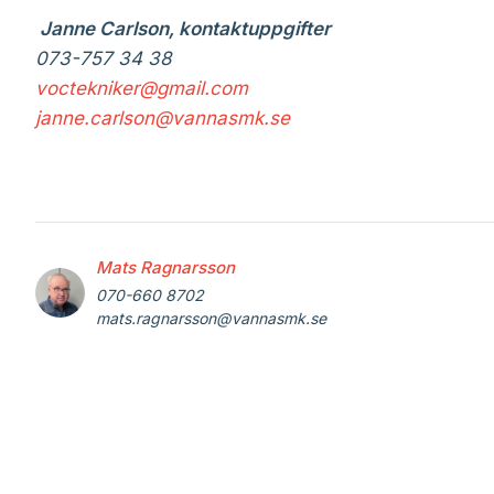
Janne Carlson, kontaktuppgifter
073-757 34 38
voctekniker@gmail.com
janne.carlson@vannasmk.se
Mats Ragnarsson
070-660 8702
mats.ragnarsson@vannasmk.se