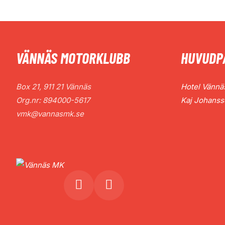
VÄNNÄS MOTORKLUBB
HUVUDP
Box 21, 911 21 Vännäs
Hotel Vännä
Org.nr: 894000-5617
Kaj Johanss
vmk@vannasmk.se