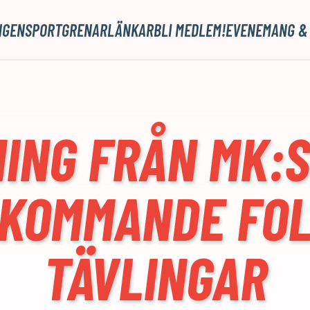
NGEN
SPORTGRENAR
LÄNKAR
BLI MEDLEM!
EVENEMANG &
ING FRÅN MK:S
 KOMMANDE FO
TÄVLINGAR