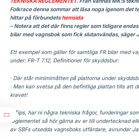
TEKNISKA REGLEMENTET
. Från Vännäs MK:s tekni
Folkrace denna sommar att läsa noga igenom det t
hittar på förbundets
hemsida
– Notera att det där finns regler som tidigare endas
bilar med vagnsbok som fick slutanvändas, säger 
Ett exempel som gäller för samtliga FR bilar med v
under: FR-T 7.12, Definitioner för skyddsbur:
· Där står minimimåtten på plattorna under skydds
· Man kan svetsa på den befintliga plattan tills att 
kravet!
e
– Tips, har ni några tekniska frågor, funderingar som
reglementet så hör gärna av er till undertecknad ell
av SBFs utsedda vagnsboks utfärdare, avrundar Jan