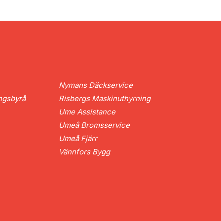
Nymans Däckservice
ngsbyrå
Risbergs Maskinuthyrning
Ume Assistance
Umeå Bromsservice
Umeå Fjärr
Vännfors Bygg