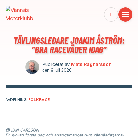
TÄVLINGSLEDARE JOAKIM ÅSTRÖM:
”BRA RACEVÄDER IDAG”
Publicerat av
Mats Ragnarsson
den
9 juli 2026
AVDELNING:
FOLKRACE
📷 JAN CARLSON
En lyckad första dag och arrangemanget runt Vännäsdagarna-