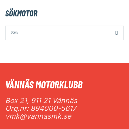
SÖKMOTOR
VÄNNÄS MOTORKLUBB
Box 21, 911 21 Vännäs
Org.nr: 894000-5617
vmk@vannasmk.se