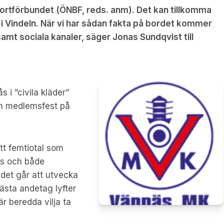
rtförbundet (ÖNBF, reds. anm). Det kan tillkomma
i Vindeln. När vi har sådan fakta på bordet kommer
mt sociala kanaler, säger Jonas Sundqvist till
i ”civila kläder”
en medlemsfest på
ett femtiotal som
fas och både
 det går att utvecka
ästa andetag lyfter
r beredda vilja ta