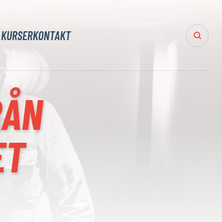
 KURSER
KONTAKT
RÅN
ET