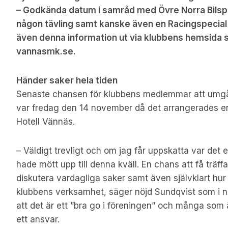
– Godkända datum i samråd med Övre Norra Bilspo
någon tävling samt kanske även en Racingspecial 
även denna information ut via klubbens hemsida sa
vannasmk.se.
Händer saker hela tiden
Senaste chansen för klubbens medlemmar att umgås 
var fredag den 14 november då det arrangerades 
Hotell Vännäs.
– Väldigt trevligt och om jag får uppskatta var det 
hade mött upp till denna kväll. En chans att få träf
diskutera vardagliga saker samt även självklart hur
klubbens verksamhet, säger nöjd Sundqvist som i n
att det är ett ”bra go i föreningen” och många som ä
ett ansvar.