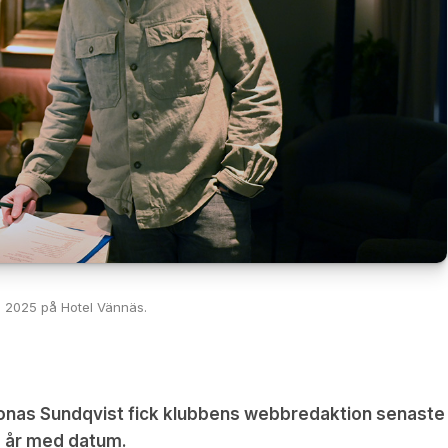
s 2025 på Hotel Vännäs.
onas Sundqvist fick klubbens webbredaktion senaste
a år med datum.