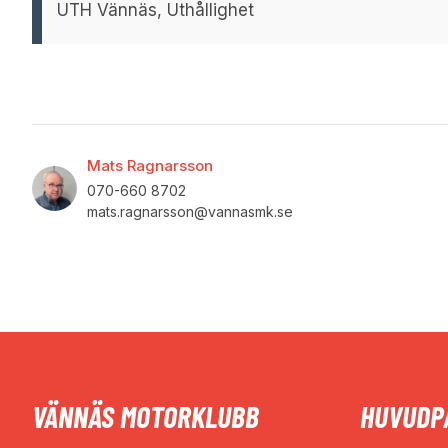
UTH Vännäs, Uthållighet
Mats Ragnarsson
070-660 8702
mats.ragnarsson@vannasmk.se
VÄNNÄS MOTORKLUBB
HUVUDP