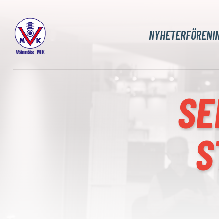
NYHETER
FÖRENI
SE
S