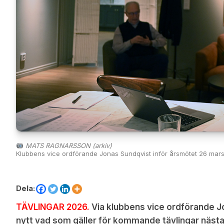
MATS RAGNARSSON (arkiv)
Klubbens vice ordförande Jonas Sundqvist inför årsmötet 26 mar
Dela:
TÄVLINGAR 2026.
Via klubbens vice ordförande J
nytt vad som gäller för kommande tävlingar näst