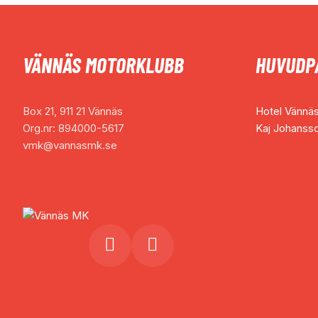
VÄNNÄS MOTORKLUBB
HUVUDP
Box 21, 911 21 Vännäs
Hotel Vännä
Org.nr: 894000-5617
Kaj Johansso
vmk@vannasmk.se