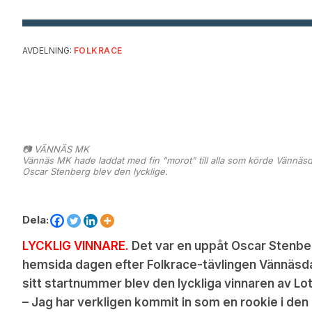
AVDELNING:
FOLKRACE
📷 VÄNNÄS MK
Vännäs MK hade laddat med fin "morot" till alla som körde Vännäsd
Oscar Stenberg blev den lycklige.
Dela:
LYCKLIG VINNARE.
Det var en uppåt Oscar Stenbe
hemsida dagen efter Folkrace-tävlingen Vännäsdag
sitt startnummer blev den lyckliga vinnaren av Lot
– Jag har verkligen kommit in som en rookie i den