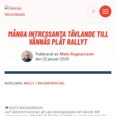
MÅNGA INTRESSANTA TÄVLANDE TILL
VÄNNÄS PLÅT RALLYT
Publicerat av
Mats Ragnarsson
den
22 januari 2026
AVDELNING:
RALLY / RACINGSPECIAL
📷 MATS RAGNARSSON
Leif Sjöström kommer att vara tävlingsledare då Vännäs MK