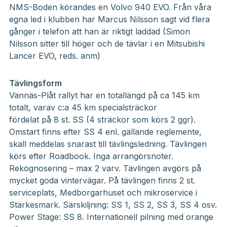
NMS-Boden körandes en Volvo 940 EVO. Från våra
egna led i klubben har Marcus Nilsson sagt vid flera
gånger i telefon att han är riktigt laddad (Simon
Nilsson sitter till höger och de tävlar i en Mitsubishi
Lancer EVO, reds. anm)
Tävlingsform
Vännäs-Plåt rallyt har en totallängd på ca 145 km
totalt, varav c:a 45 km specialsträckor
fördelat på 8 st. SS (4 sträckor som körs 2 ggr).
Omstart finns efter SS 4 enl. gällande reglemente,
skall meddelas snarast till tävlingsledning. Tävlingen
körs efter Roadbook. Inga arrangörsnoter.
Rekognosering – max 2 varv. Tävlingen avgörs på
mycket goda vintervägar. På tävlingen finns 2 st.
serviceplats, Medborgarhuset och mikroservice i
Stärkesmark. Särskiljning: SS 1, SS 2, SS 3, SS 4 osv.
Power Stage: SS 8. Internationell pilning med orange