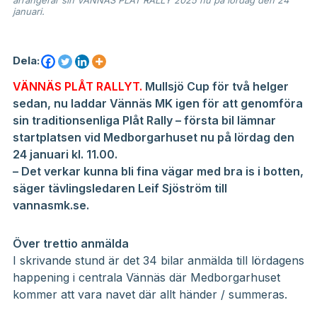
arrangerar sin VÄNNÄS PLÅT RALLY 2025 nu på lördag den 24
januari.
Dela:
VÄNNÄS PLÅT RALLYT.
Mullsjö Cup för två helger
sedan, nu laddar Vännäs MK igen för att genomföra
sin traditionsenliga Plåt Rally – första bil lämnar
startplatsen vid Medborgarhuset nu på lördag den
24 januari kl. 11.00.
– Det verkar kunna bli fina vägar med bra is i botten,
säger tävlingsledaren Leif Sjöström till
vannasmk.se.
Över trettio anmälda
I skrivande stund är det 34 bilar anmälda till lördagens
happening i centrala Vännäs där Medborgarhuset
kommer att vara navet där allt händer / summeras.