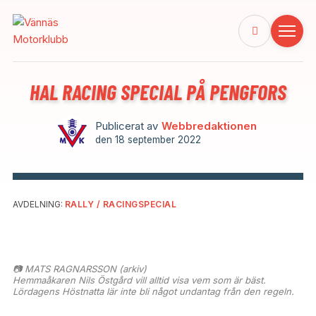
HAL RACING SPECIAL PÅ PENGFORS
Publicerat av
Webbredaktionen
den
18 september 2022
AVDELNING:
RALLY / RACINGSPECIAL
📷 MATS RAGNARSSON (arkiv)
Hemmaåkaren Nils Östgård vill alltid visa vem som är bäst.
Lördagens Höstnatta lär inte bli något undantag från den regeln.