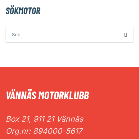
SÖKMOTOR
VÄNNÄS MOTORKLUBB
Box 21, 911 21 Vännäs
Org.nr: 894000-5617