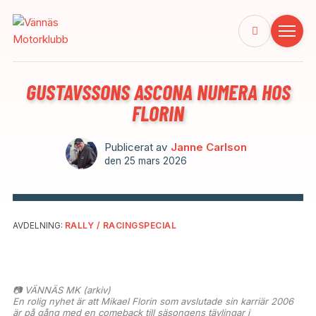
GUSTAVSSONS ASCONA NUMERA HOS
FLORIN
Publicerat av
Janne Carlson
den
25 mars 2026
AVDELNING:
RALLY / RACINGSPECIAL
📷 VÄNNÄS MK (arkiv)
En rolig nyhet är att Mikael Florin som avslutade sin karriär 2006
är på gång med en comeback till säsongens tävlingar i