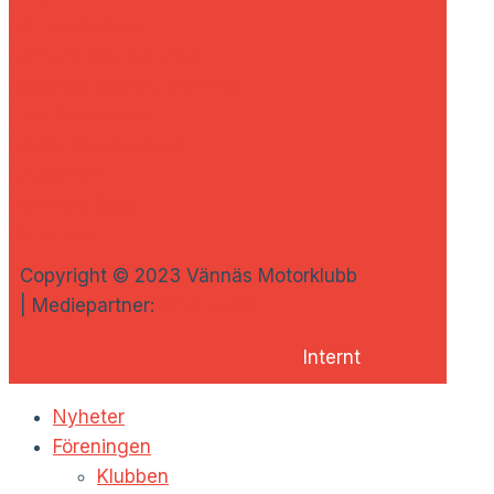
NK Lundströms
Nymans Däckservice
Risbergs Maskinuthyrning
Ume Assistance
Umeå Bromsservice
Umeå Fjärr
Vännfors Bygg
Go to Top
Copyright © 2023 Vännäs Motorklubb
| Mediepartner:
Chillimedia
Internt
Nyheter
Föreningen
Klubben