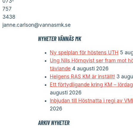
073-
757
3438
janne.carlson@vannasmk.se
NYHETER VÄNNÄS MK
Ny spelplan för höstens UTH
5 aug
Ung Nils Hörnqvist ser fram mot h
tävlande
4 augusti 2026
Helgens RAS KM är inställt!
3 augu
Ett förtydligande kring KM – lörda
augusti 2026
Inbjudan till Höstnatta i regi av V
2026
ARKIV NYHETER