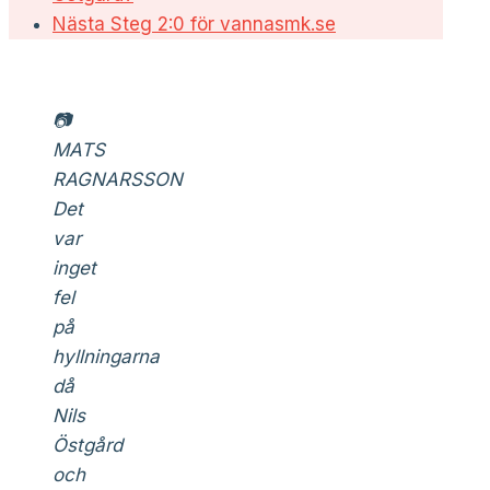
Nästa
Steg 2:0 för vannasmk.se
📷
MATS
RAGNARSSON
Det
var
inget
fel
på
hyllningarna
då
Nils
Östgård
och