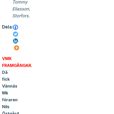
Tommy
Eliasson,
Storfors.
Dela:
VMK
FRAMGÅNGAR.
Då
fick
Vännäs
Mk
föraren
Nils
Östgård