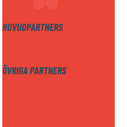
HUVUDPARTNERS
Hotel Vännäs
Kaj Johansson Åkeri
ÖVRIGA PARTNERS
BOLIST
Brandts Blommor & Begravningsbyrå
Handelsbanken
Johansson Maskin
Länsförsäkringar
MECA Vännäs