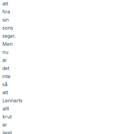
att
fira
sin
sons
seger.
Men
nu
är
det
inte
så
att
Lennarts
allt
krut
är
lagd