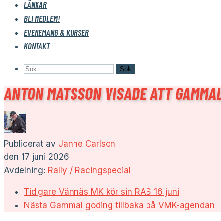
LÄNKAR
BLI MEDLEM!
EVENEMANG & KURSER
KONTAKT
Sök
efter:
ANTON MATSSON VISADE ATT GAMMAL
Publicerat av
Janne Carlson
den
17 juni 2026
Avdelning:
Rally / Racingspecial
Tidigare
Vännäs MK kör sin RAS 16 juni
Nästa
Gammal goding tillbaka på VMK-agendan