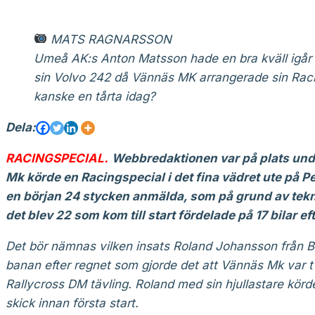
MATS RAGNARSSON
Umeå AK:s Anton Matsson hade en bra kväll igår 
sin Volvo 242 då Vännäs MK arrangerade sin Raci
kanske en tårta idag?
Dela:
RACINGSPECIAL.
Webbredaktionen var på plats und
Mk körde en Racingspecial i det fina vädret ute på Pe
en början 24 stycken
anmälda, som på grund av tekn
det blev 22 som kom till start fördelade på 17 bilar e
Det bör nämnas vilken insats Roland Johansson från Br
banan efter regnet som gjorde det att Vännäs Mk var t
Rallycross DM tävling. Roland med sin hjullastare körde
skick innan första start.