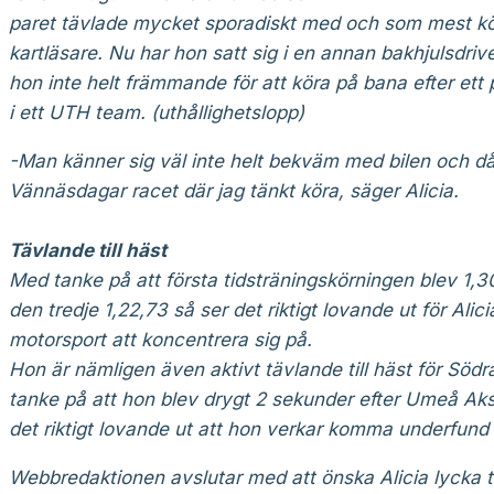
paret tävlade mycket sporadiskt med och som mest k
kartläsare. Nu har hon satt sig i en annan bakhjulsdrive
hon inte helt främmande för att köra på bana efter ett 
i ett UTH team. (uthållighetslopp)
-Man känner sig väl inte helt bekväm med bilen och då 
Vännäsdagar racet där jag tänkt köra, säger Alicia.
Tävlande till häst
Med tanke på att första tidsträningskörningen blev 1,3
den tredje 1,22,73 så ser det riktigt lovande ut för Alic
motorsport att koncentrera sig på.
Hon är nämligen även aktivt tävlande till häst för Sö
tanke på att hon blev drygt 2 sekunder efter Umeå Ak
det riktigt lovande ut att hon verkar komma underfund 
Webbredaktionen avslutar med att önska Alicia lycka ti