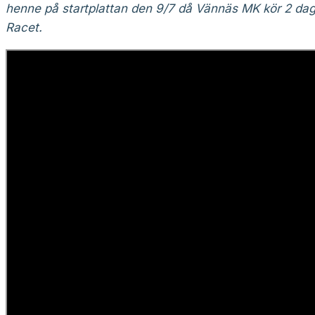
henne på startplattan den 9/7 då Vännäs MK kör 2 da
Racet.