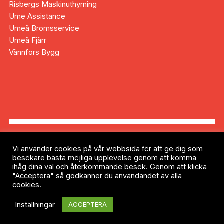
Risbergs Maskinuthyrning
Ume Assistance
Umeå Bromsservice
Umeå Fjärr
Vännfors Bygg
Vi använder cookies på vår webbsida för att ge dig som
besökare bästa möjliga upplevelse genom att komma
Copyright © 2023 Vännäs Motorklubb |
ihåg dina val och återkommande besök. Genom att klicka
Mediepartner:
Chillimedia
"Acceptera" så godkänner du användandet av alla
cookies.
Internt
Inställningar
ACCEPTERA