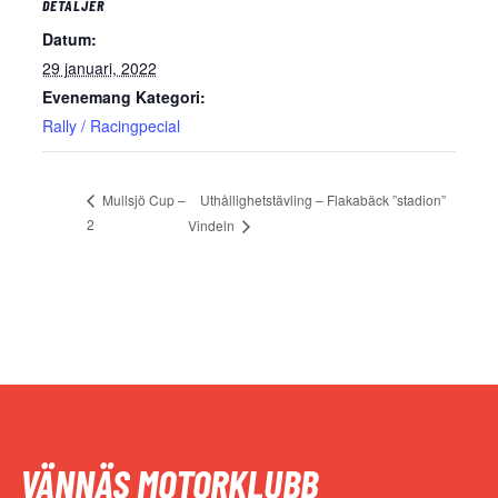
DETALJER
Datum:
29 januari, 2022
Evenemang Kategori:
Rally / Racingpecial
Uthållighetstävling – Flakabäck ”stadion”
Mullsjö Cup –
2
Vindeln
VÄNNÄS MOTORKLUBB