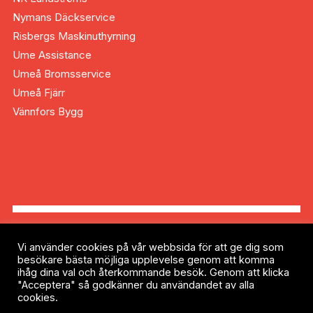
Nymans Däckservice
Risbergs Maskinuthyrning
Ume Assistance
Umeå Bromsservice
Umeå Fjärr
Vännfors Bygg
Vi använder cookies på vår webbsida för att ge dig som
besökare bästa möjliga upplevelse genom att komma
Copyright © 2023 Vännäs Motorklubb |
ihåg dina val och återkommande besök. Genom att klicka
Mediepartner:
Chillimedia
"Acceptera" så godkänner du användandet av alla
cookies.
Internt